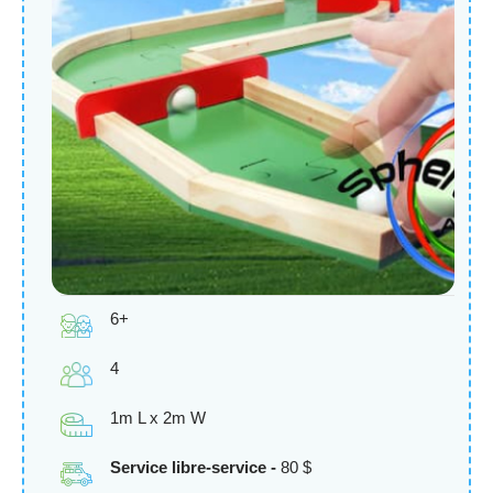
6+
4
1m L x 2m W
Service libre-service -
80 $