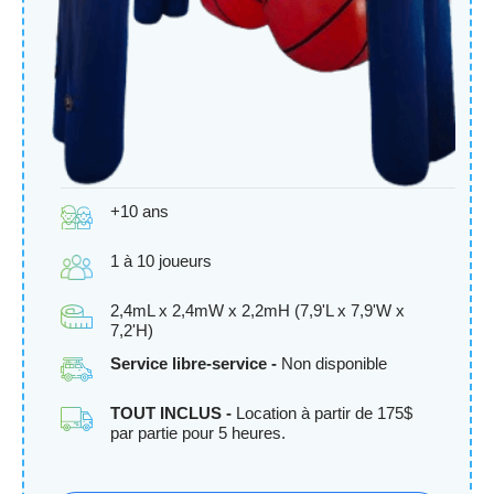
+10 ans
1 à 10 joueurs
2,4mL x 2,4mW x 2,2mH (7,9'L x 7,9'W x
7,2'H)
Service libre-service -
Non disponible
TOUT INCLUS -
Location à partir de 175$
par partie pour 5 heures.