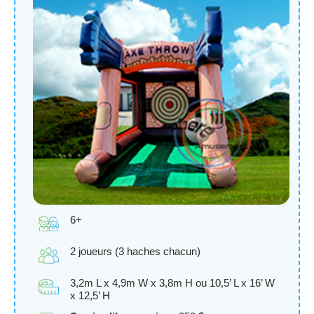
6+
2 joueurs (3 haches chacun)
3,2m L x 4,9m W x 3,8m H ou 10,5’ L x 16’ W
x 12,5’ H