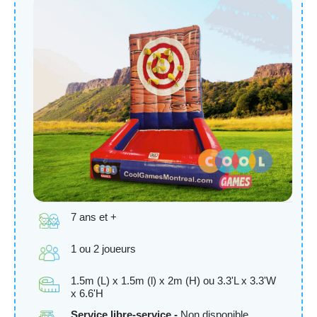
7 ans et +
1 ou 2 joueurs
1.5m (L) x 1.5m (l) x 2m (H) ou 3.3'L x 3.3'W
x 6.6'H
Service libre-service -
Non disponible