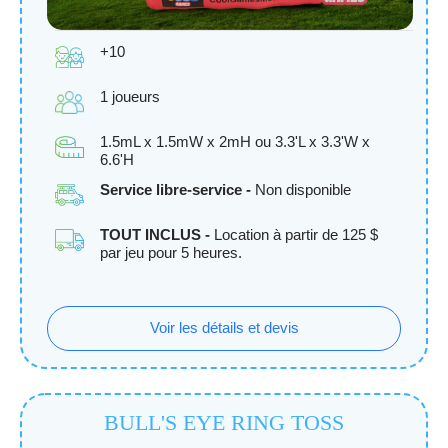
+10
1 joueurs
1.5mL x 1.5mW x 2mH ou 3.3'L x 3.3'W x
6.6'H
Service libre-service -
Non disponible
TOUT INCLUS -
Location à partir de 125 $
par jeu pour 5 heures.
Voir les détails et devis
BULL'S EYE RING TOSS