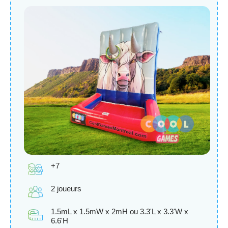
+7
2 joueurs
1.5mL x 1.5mW x 2mH ou 3.3'L x 3.3'W x
6.6'H